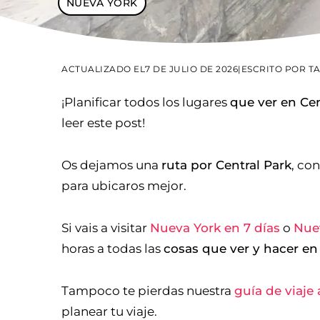
NUEVA YORK
ACTUALIZADO EL
7 DE JULIO DE 2026
|
ESCRITO POR
T
¡Planificar todos los lugares
que ver en Cen
leer este post!
Os dejamos una
ruta por Central Park
, co
para ubicaros mejor.
Si vais a visitar
Nueva York en 7 días
o
Nuev
horas a todas las
cosas que ver y hacer en
Tampoco te pierdas nuestra
guía de viaje
planear tu viaje.