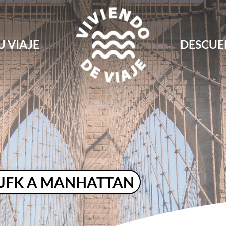
U VIAJE
DESCUE
Blog de viajes, rutas, guías y consejos para 
Viviendo de Viaje
 JFK A MANHATTAN