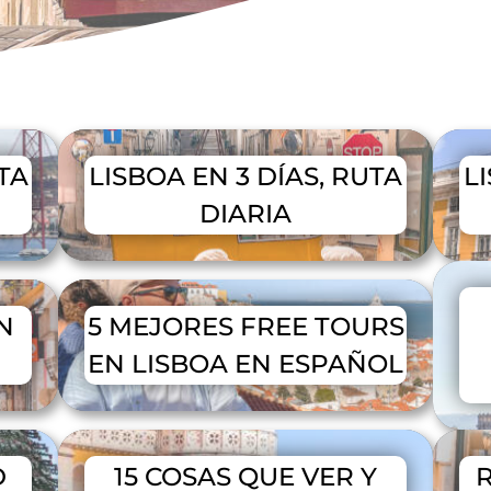
TA
LISBOA EN 3 DÍAS, RUTA
L
DIARIA
N
5 MEJORES FREE TOURS
EN LISBOA EN ESPAÑOL
D
15 COSAS QUE VER Y