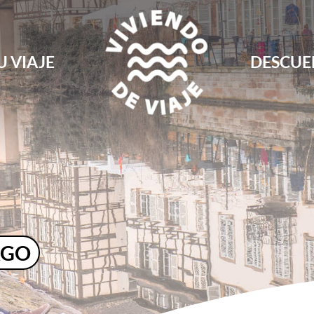
U VIAJE
DESCUE
Blog de viajes, rutas, guías y consejos para 
Viviendo de Viaje
RGO