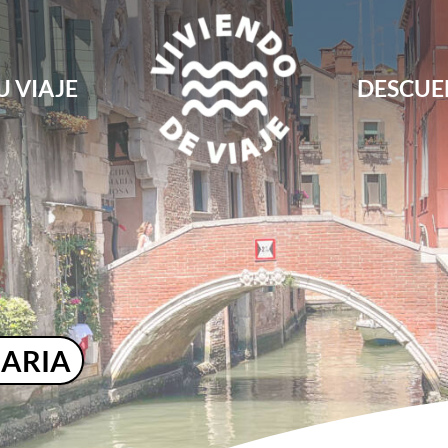
U VIAJE
DESCUE
Blog de viajes, rutas, guías y consejos para 
Viviendo de Viaje
IARIA