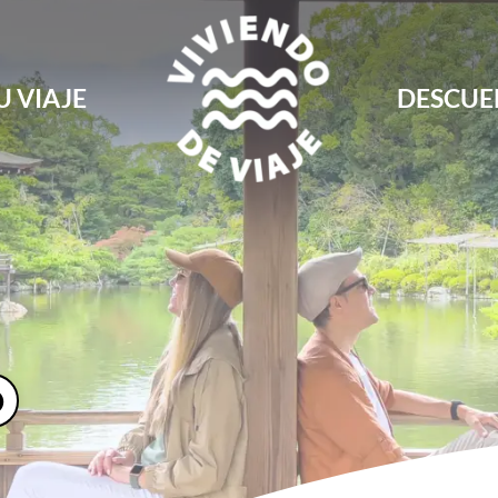
U VIAJE
DESCUE
Blog de viajes, rutas, guías y consejos para 
Viviendo de Viaje
O