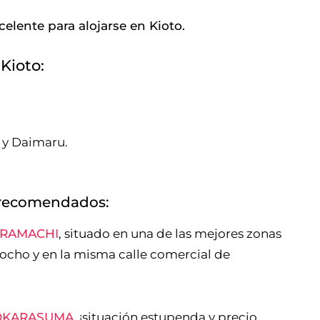
celente para alojarse en Kioto.
Kioto:
 y Daimaru.
o recomendados:
ARAMACHI
, situado en una de las mejores zonas
tocho y en la misma calle comercial de
JOKARASUMA
, ¡situación estupenda y precio