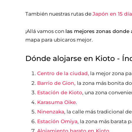
También nuestras rutas de
Japón en 15 dí
¡Allá vamos con
las mejores zonas donde a
mapa para ubicaros mejor.
Dónde alojarse en Kioto - Ín
Centro de la ciudad,
la mejor zona par
Barrio de Gion,
la zona más bonita do
Estación de Kioto
, una zona convenie
Karasuma Oike
.
Ninenzaka
, la calle más tradicional de
Estación Omiya
, la zona más barata p
Alojamiento barato en Kioto
.