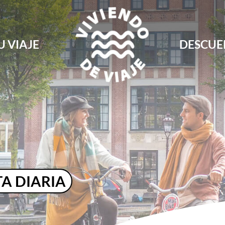
U VIAJE
DESCUE
Blog de viajes, rutas, guías y consejos para 
Viviendo de Viaje
A DIARIA