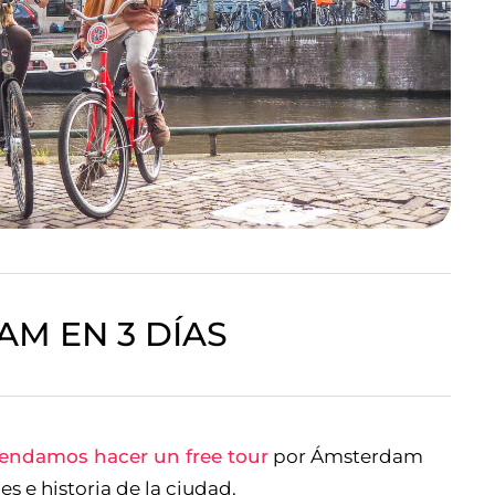
M EN 3 DÍAS
endamos hacer un free tour
por Ámsterdam
s e historia de la ciudad.