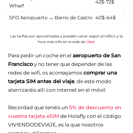
SFO Aeropuerto ↔ Civic Center
40$-70$
SFO Aeropuerto ↔ Fisherman's
42$-72$
Wharf
SFO Aeropuerto ↔ Barrio de Castro
40$-64$
Las tarifas son aproximadas y pueden variar según el tráfico y la
hora más info en la web de
Uber
Para pedir un coche en el
aeropuerto de San
Francisco
y no tener que depender de las
redes de wifi, os aconsejamos
comprar una
tarjeta SIM antes del viaje
, de este modo
aterrizaréis allí con internet en el móvil.
Recordad que tenéis un
5% de descuento en