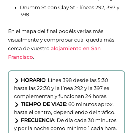
11th con Mission St - línea 397
Mission St con la 7th - líneas 292 y 398
Mission St con la 1st - líneas 292, 397 y 398
Drumm St con Clay St - líneas 292, 397 y
398
En el mapa del final podéis verlas más
visualmente y comprobar cuál queda más
cerca de vuestro
alojamiento en San
Francisco
.
HORARIO
: Línea 398 desde las 5:30
hasta las 22:30 y la línea 292 y la 397 se
complementan y funcionan 24 horas.
TIEMPO DE VIAJE
: 60 minutos aprox.