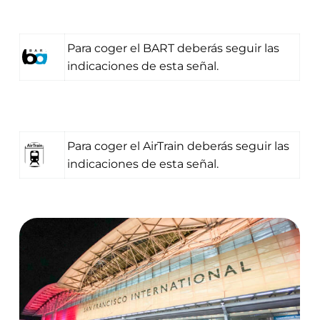
También la pódeis tener de forma gratuita a
través de la app móvil (Android o iPhone),
tenéis toda la info en la
web oficial de BART
.
Para coger el BART deberás seguir las
indicaciones de esta señal.
Para coger el AirTrain deberás seguir las
indicaciones de esta señal.