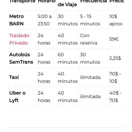
Transporte
Horario
Frecuencia
Precio
de Viaje
Metro
5:00 a
30
5 - 15
10$
BARN
23:50
minutos
minutos
aprox
Traslado
24
40
Con
59€
Privado
horas
minutos
reserva
Autobús
24
60
30
2,25$
SamTrans
horas
minutos
minutos
24
40
70$ -
Taxi
ilimitada
horas
minutos
10$
Uber o
24
40
40$ -
ilimitada
Lyft
horas
minutos
70$