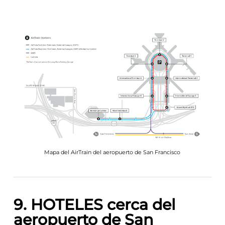
coche hay que coger la línea azul del
AirTrain.
Mapa del AirTrain del aeropuerto de San Francisco